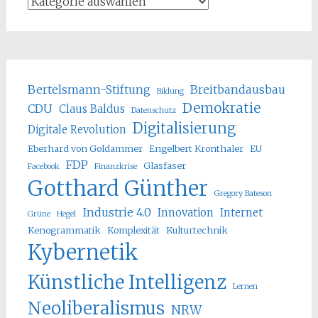
Bertelsmann-Stiftung
Breitbandausbau
Bildung
Demokratie
CDU
Claus Baldus
Datenschutz
Digitalisierung
Digitale Revolution
Eberhard von Goldammer
Engelbert Kronthaler
EU
FDP
Glasfaser
Facebook
Finanzkrise
Gotthard Günther
Gregory Bateson
Industrie 4.0
Innovation
Internet
Grüne
Hegel
Kenogrammatik
Komplexität
Kulturtechnik
Kybernetik
Künstliche Intelligenz
Lernen
Neoliberalismus
NRW