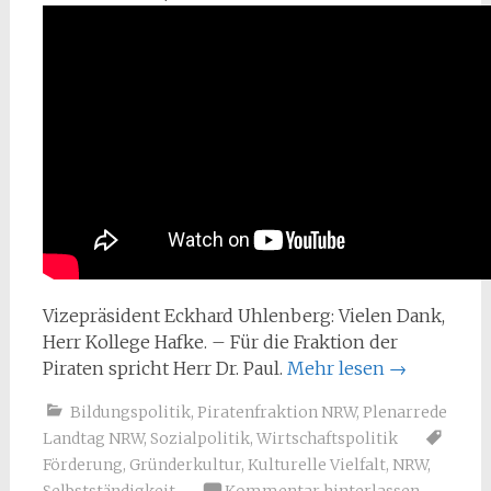
Vizepräsident Eckhard Uhlenberg: Vielen Dank,
Herr Kollege Hafke. – Für die Fraktion der
Piraten spricht Herr Dr. Paul.
Mehr lesen
→
Bildungspolitik
,
Piratenfraktion NRW
,
Plenarrede
Landtag NRW
,
Sozialpolitik
,
Wirtschaftspolitik
Förderung
,
Gründerkultur
,
Kulturelle Vielfalt
,
NRW
,