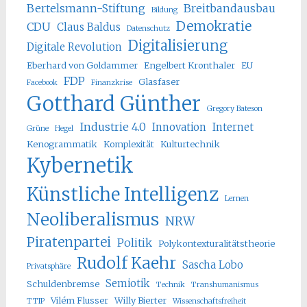
Bertelsmann-Stiftung
Breitbandausbau
Bildung
Demokratie
CDU
Claus Baldus
Datenschutz
Digitalisierung
Digitale Revolution
Eberhard von Goldammer
Engelbert Kronthaler
EU
FDP
Glasfaser
Facebook
Finanzkrise
Gotthard Günther
Gregory Bateson
Industrie 4.0
Innovation
Internet
Grüne
Hegel
Kenogrammatik
Komplexität
Kulturtechnik
Kybernetik
Künstliche Intelligenz
Lernen
Neoliberalismus
NRW
Piratenpartei
Politik
Polykontexturalitätstheorie
Rudolf Kaehr
Sascha Lobo
Privatsphäre
Semiotik
Schuldenbremse
Technik
Transhumanismus
Vilém Flusser
Willy Bierter
TTIP
Wissenschaftsfreiheit