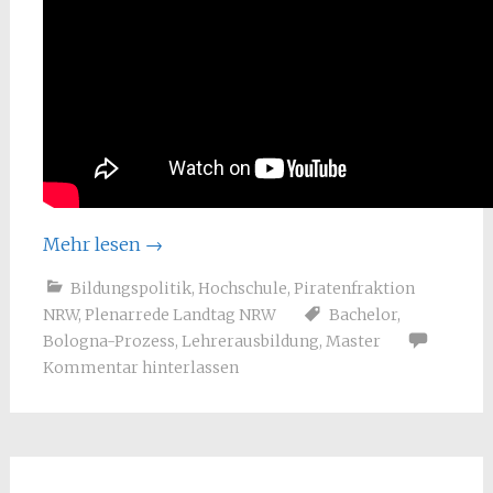
Mehr lesen
→
Bildungspolitik
,
Hochschule
,
Piratenfraktion
NRW
,
Plenarrede Landtag NRW
Bachelor
,
Bologna-Prozess
,
Lehrerausbildung
,
Master
Kommentar hinterlassen