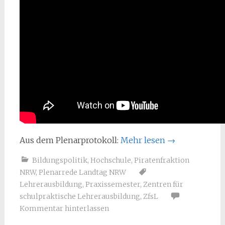
Aus dem Plenarprotokoll:
Mehr lesen
→
Bildungspolitik
,
Hochschule
,
Piratenfraktion
NRW
,
Plenarrede Landtag NRW
Lehrerausbildung
,
Praxissemester
,
Zentren für
schulpraktische Lehrerausbildung
,
ZfsL
Kommentar hinterlassen