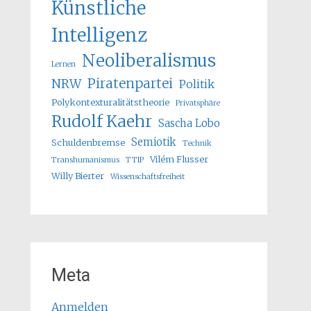
Künstliche
Intelligenz
Neoliberalismus
Lernen
Piratenpartei
NRW
Politik
Polykontexturalitätstheorie
Privatsphäre
Rudolf Kaehr
Sascha Lobo
Semiotik
Schuldenbremse
Technik
Vilém Flusser
Transhumanismus
TTIP
Willy Bierter
Wissenschaftsfreiheit
Meta
Anmelden