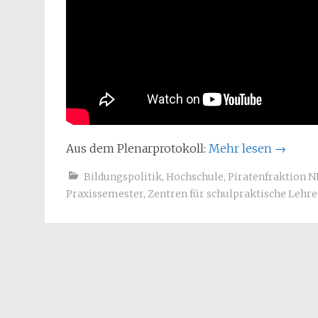
Aus dem Plenarprotokoll:
Mehr lesen
→
Bildungspolitik
,
Hochschule
,
Piratenfraktion 
Praxissemester
,
Zentren für schulpraktische Lehr