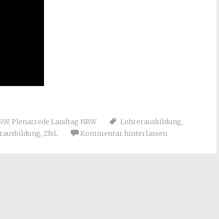
NRW
,
Plenarrede Landtag NRW
Lehrerausbildung
,
erausbildung
,
ZfsL
Kommentar hinterlassen