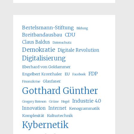
Bertelsmann-Stiftung
Bildung
Breitbandausbau
CDU
Claus Baldus
Datenschutz
Demokratie
Digitale Revolution
Digitalisierung
Eberhard von Goldammer
FDP
Engelbert Kronthaler
EU
Facebook
Glasfaser
Finanzkrise
Gotthard Günther
Industrie 4.0
Gregory Bateson
Grüne
Hegel
Innovation
Internet
Kenogrammatik
Komplexität
Kulturtechnik
Kybernetik