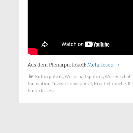
Aus dem Plenarprotokoll:
Mehr lesen
→
Kulturpolitik
,
Wirtschaftspolitik
,
Wissenschaft
Innovation
,
Investitionskapital
,
Kreativbranche
,
Ri
hinterlassen