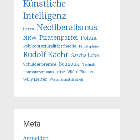
Künstliche
Intelligenz
Neoliberalismus
Lernen
Piratenpartei
NRW
Politik
Polykontexturalitätstheorie
Privatsphäre
Rudolf Kaehr
Sascha Lobo
Semiotik
Schuldenbremse
Technik
Vilém Flusser
Transhumanismus
TTIP
Willy Bierter
Wissenschaftsfreiheit
Meta
Anmelden