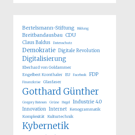
Bertelsmann-Stiftung
Bildung
Breitbandausbau
CDU
Claus Baldus
Datenschutz
Demokratie
Digitale Revolution
Digitalisierung
Eberhard von Goldammer
FDP
Engelbert Kronthaler
EU
Facebook
Glasfaser
Finanzkrise
Gotthard Günther
Industrie 4.0
Gregory Bateson
Grüne
Hegel
Innovation
Internet
Kenogrammatik
Komplexität
Kulturtechnik
Kybernetik