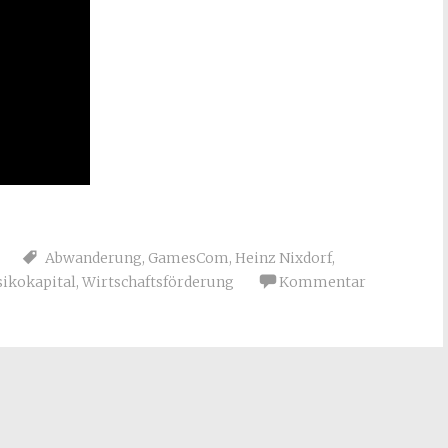
Abwanderung
,
GamesCom
,
Heinz Nixdorf
,
sikokapital
,
Wirtschaftsförderung
Kommentar