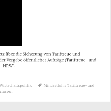
etz über die Sicherung von Tariftreue und
der Vergabe öffentlicher Aufträge (Tariftreue- und
 – NRW)
Wirtschaftspolitik
Mindestlohn
,
Tariftreue- und
rlassen