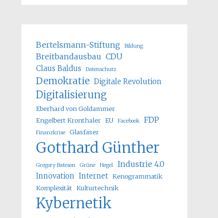
Bertelsmann-Stiftung
Bildung
Breitbandausbau
CDU
Claus Baldus
Datenschutz
Demokratie
Digitale Revolution
Digitalisierung
Eberhard von Goldammer
FDP
Engelbert Kronthaler
EU
Facebook
Glasfaser
Finanzkrise
Gotthard Günther
Industrie 4.0
Gregory Bateson
Grüne
Hegel
Innovation
Internet
Kenogrammatik
Komplexität
Kulturtechnik
Kybernetik