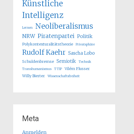
Künstliche
Intelligenz
Neoliberalismus
Lernen
Piratenpartei
NRW
Politik
Polykontexturalitätstheorie
Privatsphäre
Rudolf Kaehr
Sascha Lobo
Semiotik
Schuldenbremse
Technik
Vilém Flusser
Transhumanismus
TTIP
Willy Bierter
Wissenschaftsfreiheit
Meta
Anmelden