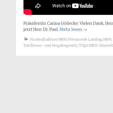
Präsidentin Carina Gödecke: Vielen Dank, Herr
jetzt Herr Dr. Paul.
Mehr lesen
→
Piratenfraktion NRW
,
Plenarrede Landtag NRW
,
Tariftreue- und Vergabegesetz
,
TVgG NRW
,
Umwelt