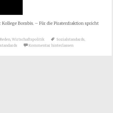
 Kollege Bombis. – Für die Piratenfraktion spricht
Reden
,
Wirtschaftspolitik
Sozialstandards
,
standards
Kommentar hinterlassen