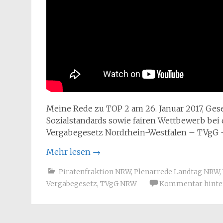
Meine Rede zu TOP 2 am 26. Januar 2017, Ges
Sozialstandards sowie fairen Wettbewerb bei 
Vergabegesetz Nordrhein-Westfalen – TVgG
Mehr lesen
→
Piratenfraktion NRW
,
Plenarrede Landtag NRW
,
Vergabegesetz
,
TVgG NRW
Kommentar hinte