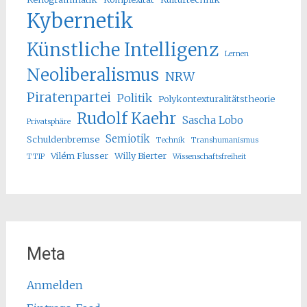
Kybernetik
Künstliche Intelligenz
Lernen
Neoliberalismus
NRW
Piratenpartei
Politik
Polykontexturalitätstheorie
Rudolf Kaehr
Sascha Lobo
Privatsphäre
Semiotik
Schuldenbremse
Technik
Transhumanismus
Vilém Flusser
Willy Bierter
TTIP
Wissenschaftsfreiheit
Meta
Anmelden