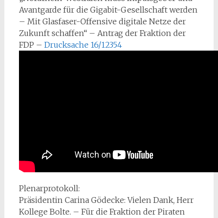
Avantgarde für die Gigabit-Gesellschaft werden
– Mit Glasfaser-Offensive digitale Netze der
Zukunft schaffen“ – Antrag der Fraktion der
FDP –
Drucksache 16/12354
Plenarprotokoll:
Präsidentin Carina Gödecke: Vielen Dank, Herr
Kollege Bolte. – Für die Fraktion der Piraten