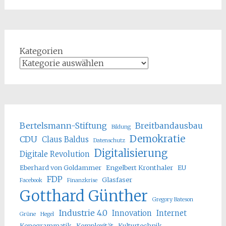
Kategorien
Bertelsmann-Stiftung
Breitbandausbau
Bildung
Demokratie
CDU
Claus Baldus
Datenschutz
Digitalisierung
Digitale Revolution
Eberhard von Goldammer
Engelbert Kronthaler
EU
FDP
Glasfaser
Facebook
Finanzkrise
Gotthard Günther
Gregory Bateson
Industrie 4.0
Innovation
Internet
Grüne
Hegel
Kenogrammatik
Komplexität
Kulturtechnik