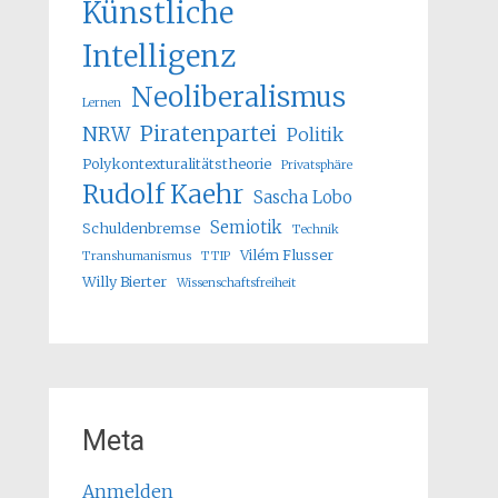
Künstliche
Intelligenz
Neoliberalismus
Lernen
Piratenpartei
NRW
Politik
Polykontexturalitätstheorie
Privatsphäre
Rudolf Kaehr
Sascha Lobo
Semiotik
Schuldenbremse
Technik
Vilém Flusser
Transhumanismus
TTIP
Willy Bierter
Wissenschaftsfreiheit
Meta
Anmelden