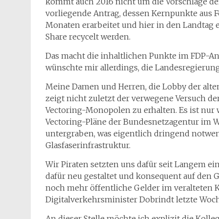
kommt auch 2016 nicht um die Vorschläge der 
vorliegende Antrag, dessen Kernpunkte aus Fo
Monaten erarbeitet und hier in den Landtag
Share recycelt werden.
Das macht die inhaltlichen Punkte im FDP-Ant
wünschte mir allerdings, die Landesregierung
Meine Damen und Herren, die Lobby der alten 
zeigt nicht zuletzt der verwegene Versuch 
Vectoring-Monopolen zu erhalten. Es ist nur
Vectoring-Pläne der Bundesnetzagentur im Wi
untergraben, was eigentlich dringend notwen
Glasfaserinfrastruktur.
Wir Piraten setzten uns dafür seit Langem ei
dafür neu gestaltet und konsequent auf den G
noch mehr öffentliche Gelder im veralteten 
Digitalverkehrsminister Dobrindt letzte Woc
An dieser Stelle möchte ich explizit die Koll