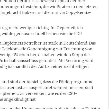
Piraten herum. Das beweist explizit der hier
rderungen bestehen, die wir Piraten in den letzten
 eingebracht haben und die nun via Copy-Remix-
rag nicht weniger richtig. Im Gegenteil, ich
 würde genauso schnell lernen wie die FDP.
Kupfernetzbetreiber ist stark in Deutschland. Das
der Telekom, die Genehmigung zur Errichtung von
 wenige Wochen her, da haben wir den Stopp der
rtschaftsausschuss gefordert. Mit Vectoring wird
dig ist, nämlich der Aufbau einer nachhaltigen
n und sind der Ansicht, dass die Förderprogramme
lasfaserausbau ausgerichtet werden müssen, statt
Kupfernetz zu versenken, wie es der CSU-
he angekündigt hat.
egen von der Union ansprechen, die bei dieser Debatte