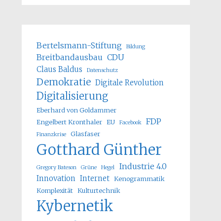
Bertelsmann-Stiftung
Bildung
Breitbandausbau
CDU
Claus Baldus
Datenschutz
Demokratie
Digitale Revolution
Digitalisierung
Eberhard von Goldammer
FDP
Engelbert Kronthaler
EU
Facebook
Glasfaser
Finanzkrise
Gotthard Günther
Industrie 4.0
Gregory Bateson
Grüne
Hegel
Innovation
Internet
Kenogrammatik
Komplexität
Kulturtechnik
Kybernetik