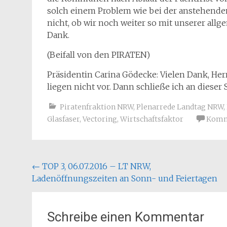
solch einem Problem wie bei der anstehenden
nicht, ob wir noch weiter so mit unserer all
Dank.
(Beifall von den PIRATEN)
Präsidentin Carina Gödecke: Vielen Dank, He
liegen nicht vor. Dann schließe ich an diese
Piratenfraktion NRW
,
Plenarrede Landtag NRW
,
Glasfaser
,
Vectoring
,
Wirtschaftsfaktor
Komme
Beitragsnavigation
←
TOP 3, 06.07.2016 – LT NRW,
Ladenöffnungszeiten an Sonn- und Feiertagen
Schreibe einen Kommentar