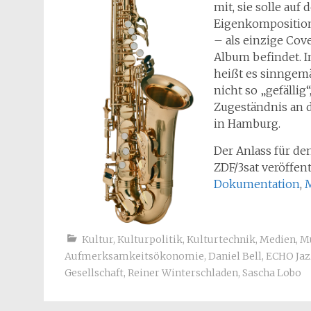
mit, sie solle au
Eigenkomposition
– als einzige Cov
Album befindet. 
heißt es sinngem
nicht so „gefällig
Zugeständnis an d
in Hamburg.
Der Anlass für den
ZDF/3sat veröffen
Dokumentation
,
Kultur
,
Kulturpolitik
,
Kulturtechnik
,
Medien
,
M
Aufmerksamkeitsökonomie
,
Daniel Bell
,
ECHO Jaz
Gesellschaft
,
Reiner Winterschladen
,
Sascha Lobo