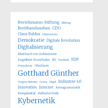
Bertelsmann-Stiftung
Bildung
Breitbandausbau
CDU
Claus Baldus
Datenschutz
Demokratie
Digitale Revolution
Digitalisierung
Eberhard von Goldammer
FDP
Engelbert Kronthaler
EU
Facebook
Glasfaser
Finanzkrise
Gotthard Günther
Industrie 4.0
Gregory Bateson
Grüne
Hegel
Innovation
Internet
Kenogrammatik
Komplexität
Kulturtechnik
Kybernetik