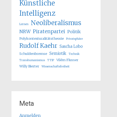
Künstliche
Intelligenz
Neoliberalismus
Lernen
Piratenpartei
NRW
Politik
Polykontexturalitätstheorie
Privatsphäre
Rudolf Kaehr
Sascha Lobo
Semiotik
Schuldenbremse
Technik
Vilém Flusser
Transhumanismus
TTIP
Willy Bierter
Wissenschaftsfreiheit
Meta
Anmelden