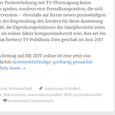
f der Preisverleihung mit TV-Übertragung keine
 spielen, sondern eine Fremdkomposition, die sich
erversion – ebenfalls auf ihrem neuen preiswürdigen
In der Begründung des Senders für diese Anweisung
äß, die Eigenkompositionen der Saxophonistin seien
“, sie müsse daher kompromissbereit sein, dies sei ein
as breitere TV-Publikum. Dies geschah im Juni 2017
 Beitrag auf DIE ZEIT online ist eine jetzt von
tlichte
dreiviertelstündige, großartig gemachte
Mehr lesen
→
usik
,
Wissenschaft
Anna Lena Schnabel
,
z
,
Mainstream
,
massenkompatibel
,
NDR
,
postindustrielle
Kommentar hinterlassen