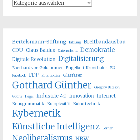
Bertelsmann-Stiftung
Breitbandausbau
Bildung
Demokratie
CDU
Claus Baldus
Datenschutz
Digitalisierung
Digitale Revolution
Eberhard von Goldammer
Engelbert Kronthaler
EU
FDP
Glasfaser
Facebook
Finanzkrise
Gotthard Günther
Gregory Bateson
Industrie 4.0
Innovation
Internet
Grüne
Hegel
Kenogrammatik
Komplexität
Kulturtechnik
Kybernetik
Künstliche Intelligenz
Lernen
Neoliberalismus
NRW