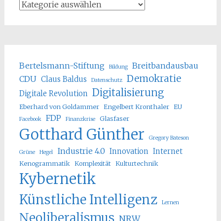
Bertelsmann-Stiftung
Breitbandausbau
Bildung
Demokratie
CDU
Claus Baldus
Datenschutz
Digitalisierung
Digitale Revolution
Eberhard von Goldammer
Engelbert Kronthaler
EU
FDP
Glasfaser
Facebook
Finanzkrise
Gotthard Günther
Gregory Bateson
Industrie 4.0
Innovation
Internet
Grüne
Hegel
Kenogrammatik
Komplexität
Kulturtechnik
Kybernetik
Künstliche Intelligenz
Lernen
Neoliberalismus
NRW