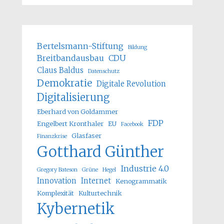
Bertelsmann-Stiftung
Bildung
Breitbandausbau
CDU
Claus Baldus
Datenschutz
Demokratie
Digitale Revolution
Digitalisierung
Eberhard von Goldammer
FDP
Engelbert Kronthaler
EU
Facebook
Glasfaser
Finanzkrise
Gotthard Günther
Industrie 4.0
Gregory Bateson
Grüne
Hegel
Innovation
Internet
Kenogrammatik
Komplexität
Kulturtechnik
Kybernetik