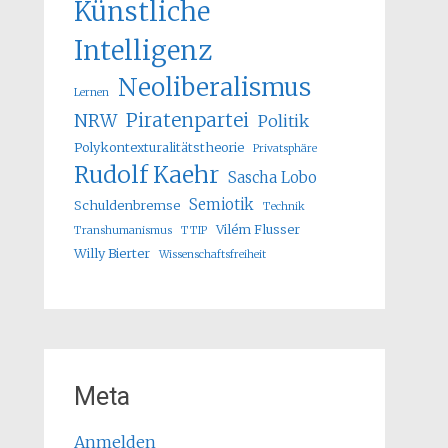
Künstliche
Intelligenz
Neoliberalismus
Lernen
Piratenpartei
NRW
Politik
Polykontexturalitätstheorie
Privatsphäre
Rudolf Kaehr
Sascha Lobo
Semiotik
Schuldenbremse
Technik
Vilém Flusser
Transhumanismus
TTIP
Willy Bierter
Wissenschaftsfreiheit
Meta
Anmelden