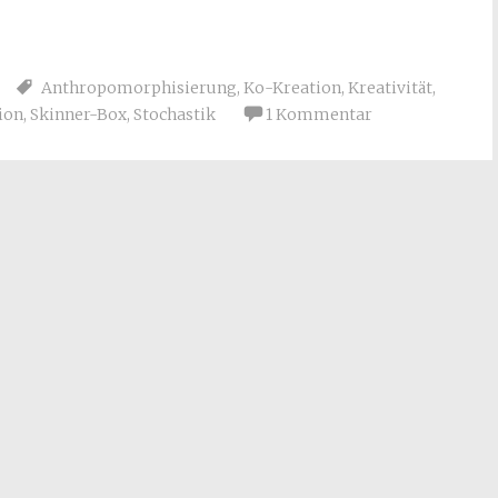
Anthropomorphisierung
,
Ko-Kreation
,
Kreativität
,
ion
,
Skinner-Box
,
Stochastik
1 Kommentar