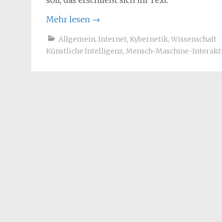
soll, das erschließt sich im Text.
Mehr lesen
→
Allgemein
,
Internet
,
Kybernetik
,
Wissenschaft
Künstliche Intelligenz
,
Mensch-Maschine-Interakt