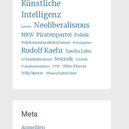
Künstliche
Intelligenz
Neoliberalismus
Lernen
Piratenpartei
NRW
Politik
Polykontexturalitätstheorie
Privatsphäre
Rudolf Kaehr
Sascha Lobo
Semiotik
Schuldenbremse
Technik
Vilém Flusser
Transhumanismus
TTIP
Willy Bierter
Wissenschaftsfreiheit
Meta
Anmelden