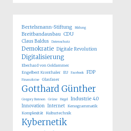
Bertelsmann-Stiftung
Bildung
Breitbandausbau
CDU
Claus Baldus
Datenschutz
Demokratie
Digitale Revolution
Digitalisierung
Eberhard von Goldammer
FDP
Engelbert Kronthaler
EU
Facebook
Glasfaser
Finanzkrise
Gotthard Günther
Industrie 4.0
Gregory Bateson
Grüne
Hegel
Innovation
Internet
Kenogrammatik
Komplexität
Kulturtechnik
Kybernetik