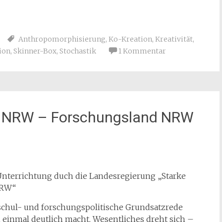
Anthropomorphisierung
,
Ko-Kreation
,
Kreativität
,
ion
,
Skinner-Box
,
Stochastik
1 Kommentar
T NRW – Forschungsland NRW
Unterrichtung duch die Landesregierung „Starke
NRW“
schul- und forschungspolitische Grundsatzrede
 einmal deutlich macht. Wesentliches dreht sich –