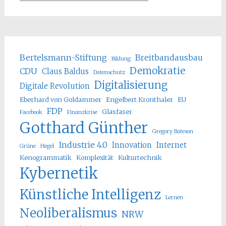
Bertelsmann-Stiftung
Breitbandausbau
Bildung
Demokratie
CDU
Claus Baldus
Datenschutz
Digitalisierung
Digitale Revolution
Eberhard von Goldammer
Engelbert Kronthaler
EU
FDP
Glasfaser
Facebook
Finanzkrise
Gotthard Günther
Gregory Bateson
Industrie 4.0
Innovation
Internet
Grüne
Hegel
Kenogrammatik
Komplexität
Kulturtechnik
Kybernetik
Künstliche Intelligenz
Lernen
Neoliberalismus
NRW