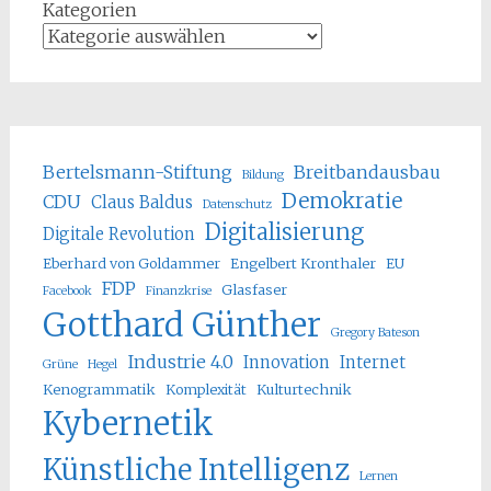
Kategorien
Bertelsmann-Stiftung
Breitbandausbau
Bildung
Demokratie
CDU
Claus Baldus
Datenschutz
Digitalisierung
Digitale Revolution
Eberhard von Goldammer
Engelbert Kronthaler
EU
FDP
Glasfaser
Facebook
Finanzkrise
Gotthard Günther
Gregory Bateson
Industrie 4.0
Innovation
Internet
Grüne
Hegel
Kenogrammatik
Komplexität
Kulturtechnik
Kybernetik
Künstliche Intelligenz
Lernen