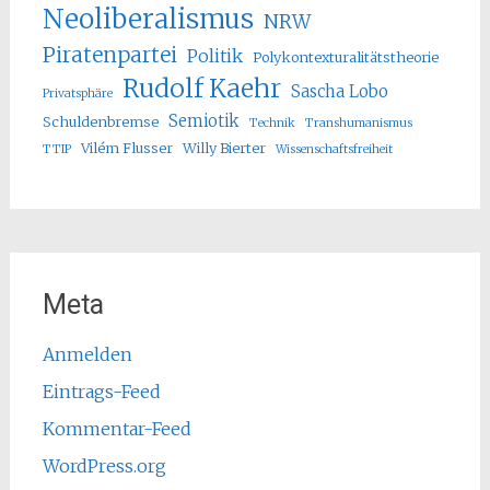
Neoliberalismus
NRW
Piratenpartei
Politik
Polykontexturalitätstheorie
Rudolf Kaehr
Sascha Lobo
Privatsphäre
Semiotik
Schuldenbremse
Technik
Transhumanismus
Vilém Flusser
Willy Bierter
TTIP
Wissenschaftsfreiheit
Meta
Anmelden
Eintrags-Feed
Kommentar-Feed
WordPress.org