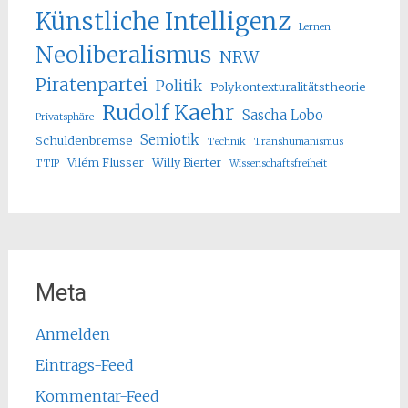
Künstliche Intelligenz
Lernen
Neoliberalismus
NRW
Piratenpartei
Politik
Polykontexturalitätstheorie
Rudolf Kaehr
Sascha Lobo
Privatsphäre
Semiotik
Schuldenbremse
Technik
Transhumanismus
Vilém Flusser
Willy Bierter
TTIP
Wissenschaftsfreiheit
Meta
Anmelden
Eintrags-Feed
Kommentar-Feed