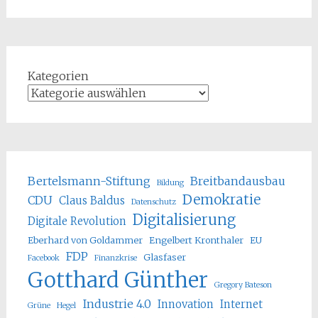
Kategorien
Bertelsmann-Stiftung
Breitbandausbau
Bildung
Demokratie
CDU
Claus Baldus
Datenschutz
Digitalisierung
Digitale Revolution
Eberhard von Goldammer
Engelbert Kronthaler
EU
FDP
Glasfaser
Facebook
Finanzkrise
Gotthard Günther
Gregory Bateson
Industrie 4.0
Innovation
Internet
Grüne
Hegel