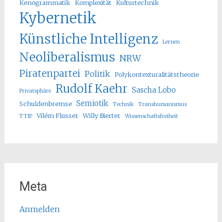
Kenogrammatik
Komplexität
Kulturtechnik
Kybernetik
Künstliche Intelligenz
Lernen
Neoliberalismus
NRW
Piratenpartei
Politik
Polykontexturalitätstheorie
Rudolf Kaehr
Sascha Lobo
Privatsphäre
Semiotik
Schuldenbremse
Technik
Transhumanismus
Vilém Flusser
Willy Bierter
TTIP
Wissenschaftsfreiheit
Meta
Anmelden