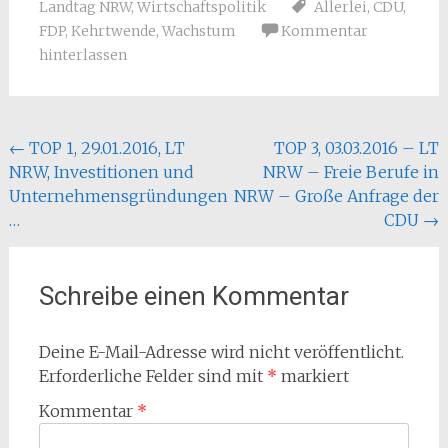
Landtag NRW
,
Wirtschaftspolitik
Allerlei
,
CDU
,
FDP
,
Kehrtwende
,
Wachstum
Kommentar
hinterlassen
Beitragsnavigation
←
TOP 1, 29.01.2016, LT
TOP 3, 03.03.2016 – LT
NRW, Investitionen und
NRW – Freie Berufe in
Unternehmensgründungen
NRW – Große Anfrage der
…
CDU
→
Schreibe einen Kommentar
Deine E-Mail-Adresse wird nicht veröffentlicht.
Erforderliche Felder sind mit
*
markiert
Kommentar
*