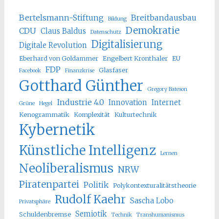
Bertelsmann-Stiftung
Breitbandausbau
Bildung
Demokratie
CDU
Claus Baldus
Datenschutz
Digitalisierung
Digitale Revolution
Eberhard von Goldammer
Engelbert Kronthaler
EU
FDP
Glasfaser
Facebook
Finanzkrise
Gotthard Günther
Gregory Bateson
Industrie 4.0
Innovation
Internet
Grüne
Hegel
Kenogrammatik
Komplexität
Kulturtechnik
Kybernetik
Künstliche Intelligenz
Lernen
Neoliberalismus
NRW
Piratenpartei
Politik
Polykontexturalitätstheorie
Rudolf Kaehr
Sascha Lobo
Privatsphäre
Semiotik
Schuldenbremse
Technik
Transhumanismus