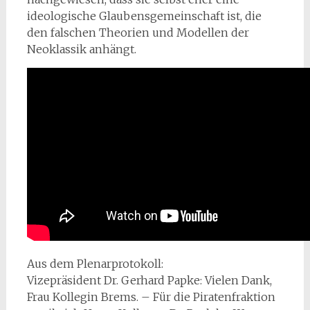
ideologische Glaubensgemeinschaft ist, die
den falschen Theorien und Modellen der
Neoklassik anhängt.
Aus dem Plenarprotokoll:
Vizepräsident Dr. Gerhard Papke: Vielen Dank,
Frau Kollegin Brems. – Für die Piratenfraktion