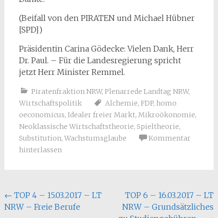
(Beifall von den PIRATEN und Michael Hübner
[SPD])
Präsidentin Carina Gödecke: Vielen Dank, Herr
Dr. Paul. – Für die Landesregierung spricht
jetzt Herr Minister Remmel.
Piratenfraktion NRW
,
Plenarrede Landtag NRW
,
Wirtschaftspolitik
Alchemie
,
FDP
,
homo
oeconomicus
,
Idealer freier Markt
,
Mikroökonomie
,
Neoklassische Wirtschaftstheorie
,
Spieltheorie
,
Substitution
,
Wachstumsglaube
Kommentar
hinterlassen
Beitragsnavigation
←
TOP 4 – 15.03.2017 – LT
TOP 6 – 16.03.2017 – LT
NRW – Freie Berufe
NRW – Grundsätzliches