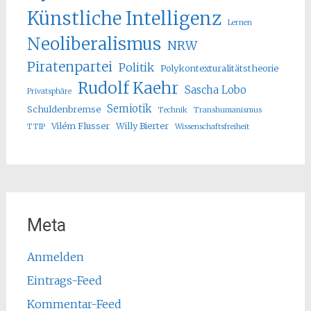
Künstliche Intelligenz
Lernen
Neoliberalismus
NRW
Piratenpartei
Politik
Polykontexturalitätstheorie
Rudolf Kaehr
Sascha Lobo
Privatsphäre
Semiotik
Schuldenbremse
Technik
Transhumanismus
Vilém Flusser
Willy Bierter
TTIP
Wissenschaftsfreiheit
Meta
Anmelden
Eintrags-Feed
Kommentar-Feed