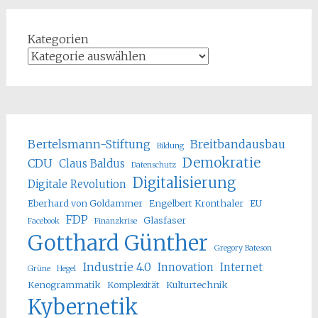
Kategorien
Bertelsmann-Stiftung
Breitbandausbau
Bildung
Demokratie
CDU
Claus Baldus
Datenschutz
Digitalisierung
Digitale Revolution
Eberhard von Goldammer
Engelbert Kronthaler
EU
FDP
Glasfaser
Facebook
Finanzkrise
Gotthard Günther
Gregory Bateson
Industrie 4.0
Innovation
Internet
Grüne
Hegel
Kenogrammatik
Komplexität
Kulturtechnik
Kybernetik