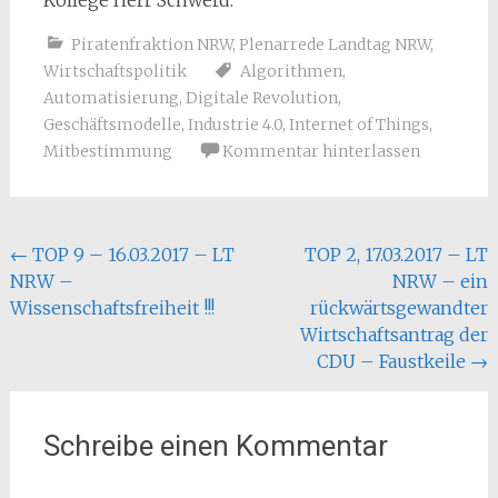
Kollege Herr Schwerd.
Piratenfraktion NRW
,
Plenarrede Landtag NRW
,
Wirtschaftspolitik
Algorithmen
,
Automatisierung
,
Digitale Revolution
,
Geschäftsmodelle
,
Industrie 4.0
,
Internet of Things
,
Mitbestimmung
Kommentar hinterlassen
Beitragsnavigation
←
TOP 9 – 16.03.2017 – LT
TOP 2, 17.03.2017 – LT
NRW –
NRW – ein
Wissenschaftsfreiheit !!!
rückwärtsgewandter
Wirtschaftsantrag der
CDU – Faustkeile
→
Schreibe einen Kommentar