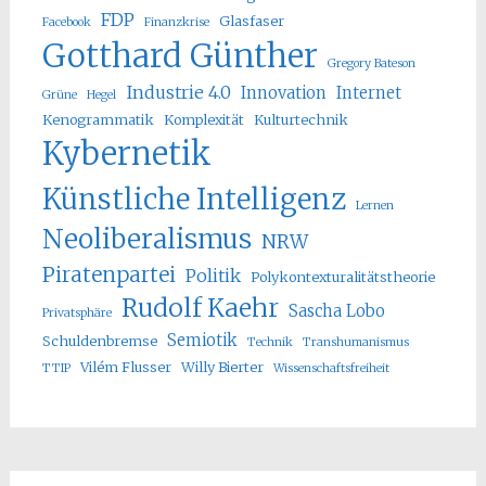
FDP
Glasfaser
Facebook
Finanzkrise
Gotthard Günther
Gregory Bateson
Industrie 4.0
Innovation
Internet
Grüne
Hegel
Kenogrammatik
Komplexität
Kulturtechnik
Kybernetik
Künstliche Intelligenz
Lernen
Neoliberalismus
NRW
Piratenpartei
Politik
Polykontexturalitätstheorie
Rudolf Kaehr
Sascha Lobo
Privatsphäre
Semiotik
Schuldenbremse
Technik
Transhumanismus
Vilém Flusser
Willy Bierter
TTIP
Wissenschaftsfreiheit