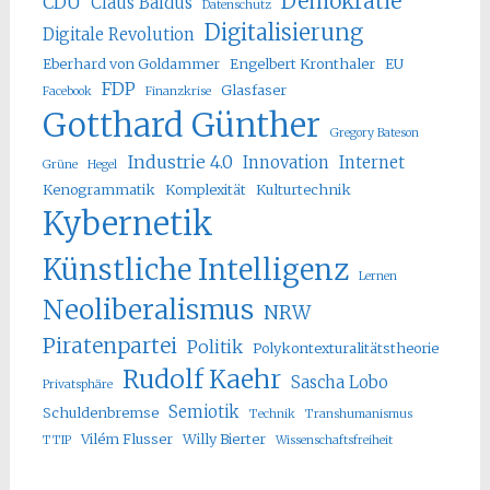
Demokratie
CDU
Claus Baldus
Datenschutz
Digitalisierung
Digitale Revolution
Eberhard von Goldammer
Engelbert Kronthaler
EU
FDP
Glasfaser
Facebook
Finanzkrise
Gotthard Günther
Gregory Bateson
Industrie 4.0
Innovation
Internet
Grüne
Hegel
Kenogrammatik
Komplexität
Kulturtechnik
Kybernetik
Künstliche Intelligenz
Lernen
Neoliberalismus
NRW
Piratenpartei
Politik
Polykontexturalitätstheorie
Rudolf Kaehr
Sascha Lobo
Privatsphäre
Semiotik
Schuldenbremse
Technik
Transhumanismus
Vilém Flusser
Willy Bierter
TTIP
Wissenschaftsfreiheit