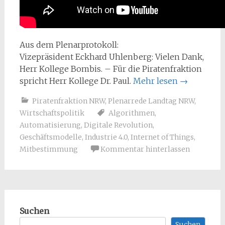
Aus dem Plenarprotokoll:
Vizepräsident Eckhard Uhlenberg: Vielen Dank,
Herr Kollege Bombis. – Für die Piratenfraktion
spricht Herr Kollege Dr. Paul.
Mehr lesen
→
Piratenfraktion NRW
,
Plenarrede Landtag NRW
,
Wirtschaftspolitik
Algorithmen
,
Automatisierung
,
Digitale Revolution
,
Geschäftsmodelle
,
Industrie 4.0
,
Internet of Things
,
Mitbestimmung
Kommentar hinterlassen
Suchen
Suchen