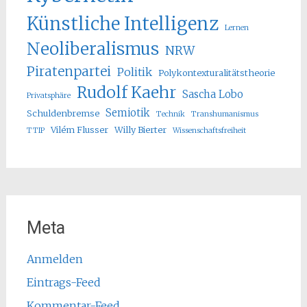
Künstliche Intelligenz
Lernen
Neoliberalismus
NRW
Piratenpartei
Politik
Polykontexturalitätstheorie
Rudolf Kaehr
Sascha Lobo
Privatsphäre
Semiotik
Schuldenbremse
Technik
Transhumanismus
Vilém Flusser
Willy Bierter
TTIP
Wissenschaftsfreiheit
Meta
Anmelden
Eintrags-Feed
Kommentar-Feed