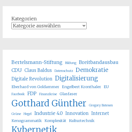
Kategorien
Bertelsmann-Stiftung
Breitbandausbau
Bildung
Demokratie
CDU
Claus Baldus
Datenschutz
Digitalisierung
Digitale Revolution
Eberhard von Goldammer
Engelbert Kronthaler
EU
FDP
Glasfaser
Facebook
Finanzkrise
Gotthard Günther
Gregory Bateson
Industrie 4.0
Innovation
Internet
Grüne
Hegel
Kenogrammatik
Komplexität
Kulturtechnik
Kybernetik