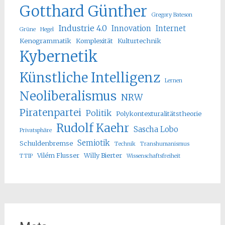
Gotthard Günther
Gregory Bateson
Industrie 4.0
Innovation
Internet
Grüne
Hegel
Kenogrammatik
Komplexität
Kulturtechnik
Kybernetik
Künstliche Intelligenz
Lernen
Neoliberalismus
NRW
Piratenpartei
Politik
Polykontexturalitätstheorie
Rudolf Kaehr
Sascha Lobo
Privatsphäre
Semiotik
Schuldenbremse
Technik
Transhumanismus
Vilém Flusser
Willy Bierter
TTIP
Wissenschaftsfreiheit