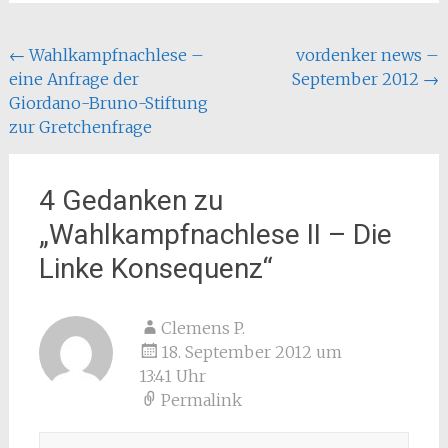
Beitragsnavigation
←
Wahlkampfnachlese –
vordenker news –
eine Anfrage der
September 2012
→
Giordano-Bruno-Stiftung
zur Gretchenfrage
4 Gedanken zu
„
Wahlkampfnachlese II – Die
Linke Konsequenz
“
Clemens P.
18. September 2012 um
13:41 Uhr
Permalink