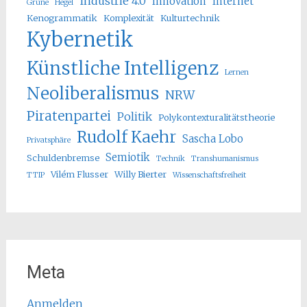
Industrie 4.0
Innovation
Internet
Grüne
Hegel
Kenogrammatik
Komplexität
Kulturtechnik
Kybernetik
Künstliche Intelligenz
Lernen
Neoliberalismus
NRW
Piratenpartei
Politik
Polykontexturalitätstheorie
Rudolf Kaehr
Sascha Lobo
Privatsphäre
Semiotik
Schuldenbremse
Technik
Transhumanismus
Vilém Flusser
Willy Bierter
TTIP
Wissenschaftsfreiheit
Meta
Anmelden