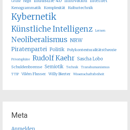
Industrie 4.0
Innovation
Internet
Grüne
Hegel
Kenogrammatik
Komplexität
Kulturtechnik
Kybernetik
Künstliche Intelligenz
Lernen
Neoliberalismus
NRW
Piratenpartei
Politik
Polykontexturalitätstheorie
Rudolf Kaehr
Sascha Lobo
Privatsphäre
Semiotik
Schuldenbremse
Technik
Transhumanismus
Vilém Flusser
Willy Bierter
TTIP
Wissenschaftsfreiheit
Meta
Anmelden