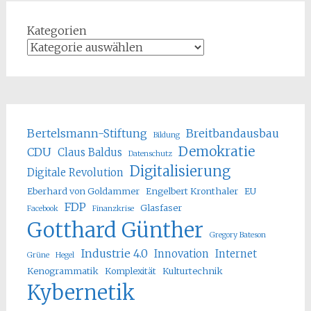
Kategorien
Bertelsmann-Stiftung
Breitbandausbau
Bildung
Demokratie
CDU
Claus Baldus
Datenschutz
Digitalisierung
Digitale Revolution
Eberhard von Goldammer
Engelbert Kronthaler
EU
FDP
Glasfaser
Facebook
Finanzkrise
Gotthard Günther
Gregory Bateson
Industrie 4.0
Innovation
Internet
Grüne
Hegel
Kenogrammatik
Komplexität
Kulturtechnik
Kybernetik