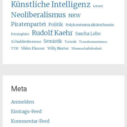
Künstliche Intelligenz
Lernen
Neoliberalismus
NRW
Piratenpartei
Politik
Polykontexturalitätstheorie
Rudolf Kaehr
Sascha Lobo
Privatsphäre
Semiotik
Schuldenbremse
Technik
Transhumanismus
Vilém Flusser
Willy Bierter
TTIP
Wissenschaftsfreiheit
Meta
Anmelden
Eintrags-Feed
Kommentar-Feed