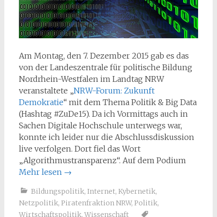
Am Montag, den 7. Dezember 2015 gab es das
von der Landeszentrale für politische Bildung
Nordrhein-Westfalen im Landtag NRW
veranstaltete „
NRW-Forum: Zukunft
Demokratie
“ mit dem Thema Politik & Big Data
(Hashtag #ZuDe15). Da ich Vormittags auch in
Sachen Digitale Hochschule unterwegs war,
konnte ich leider nur die Abschlussdiskussion
live verfolgen. Dort fiel das Wort
„Algorithmustransparenz“. Auf dem Podium
Mehr lesen
→
Bildungspolitik
,
Internet
,
Kybernetik
,
Netzpolitik
,
Piratenfraktion NRW
,
Politik
,
Wirtschaftspolitik
,
Wissenschaft