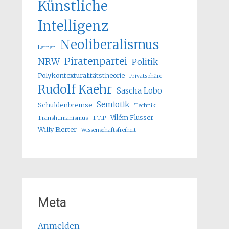
Künstliche
Intelligenz
Neoliberalismus
Lernen
Piratenpartei
NRW
Politik
Polykontexturalitätstheorie
Privatsphäre
Rudolf Kaehr
Sascha Lobo
Semiotik
Schuldenbremse
Technik
Vilém Flusser
Transhumanismus
TTIP
Willy Bierter
Wissenschaftsfreiheit
Meta
Anmelden