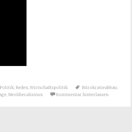
Politik
,
Reden
,
Wirtschaftspolitik
Bürokratieabbau
,
age
,
Neoliberalismus
Kommentar hinterlassen