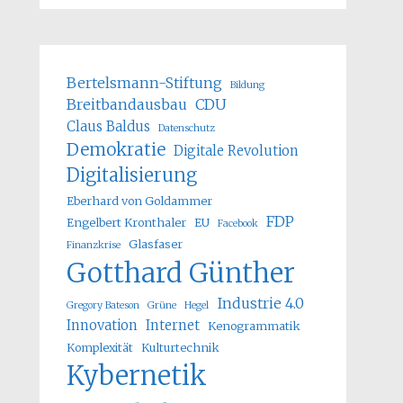
Bertelsmann-Stiftung
Bildung
Breitbandausbau
CDU
Claus Baldus
Datenschutz
Demokratie
Digitale Revolution
Digitalisierung
Eberhard von Goldammer
FDP
Engelbert Kronthaler
EU
Facebook
Glasfaser
Finanzkrise
Gotthard Günther
Industrie 4.0
Gregory Bateson
Grüne
Hegel
Innovation
Internet
Kenogrammatik
Komplexität
Kulturtechnik
Kybernetik