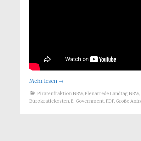
Mehr lesen
→
Piratenfraktion NRW
,
Plenarrede Landtag NRW
,
Bürokratiekosten
,
E-Government
,
FDP
,
Große Anfr