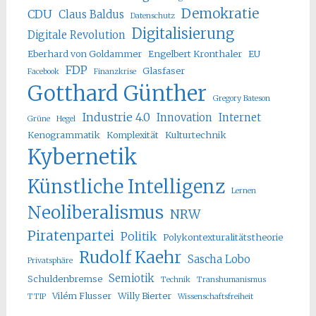
Demokratie
CDU
Claus Baldus
Datenschutz
Digitalisierung
Digitale Revolution
Eberhard von Goldammer
Engelbert Kronthaler
EU
FDP
Glasfaser
Facebook
Finanzkrise
Gotthard Günther
Gregory Bateson
Industrie 4.0
Innovation
Internet
Grüne
Hegel
Kenogrammatik
Komplexität
Kulturtechnik
Kybernetik
Künstliche Intelligenz
Lernen
Neoliberalismus
NRW
Piratenpartei
Politik
Polykontexturalitätstheorie
Rudolf Kaehr
Sascha Lobo
Privatsphäre
Semiotik
Schuldenbremse
Technik
Transhumanismus
Vilém Flusser
Willy Bierter
TTIP
Wissenschaftsfreiheit