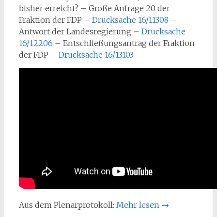
bisher erreicht? – Große Anfrage 20 der
Fraktion der FDP –
Drucksache 16/11308
–
Antwort der Landesregierung –
Drucksache
16/12206
– Entschließungsantrag der Fraktion
der FDP –
Drucksache 16/13103
Aus dem Plenarprotokoll:
Mehr lesen
→