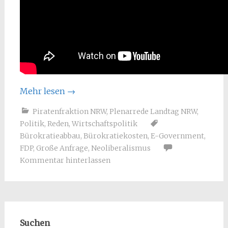
Mehr lesen
→
Piratenfraktion NRW
,
Plenarrede Landtag NRW
,
Politik
,
Reden
,
Wirtschaftspolitik
Bürokratieabbau
,
Bürokratiekosten
,
E-Government
,
FDP
,
Große Anfrage
,
Neoliberalismus
Kommentar hinterlassen
Suchen