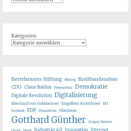
Kategorien
Bertelsmann-Stiftung
Breitbandausbau
Bildung
Demokratie
CDU
Claus Baldus
Datenschutz
Digitalisierung
Digitale Revolution
Eberhard von Goldammer
Engelbert Kronthaler
EU
FDP
Glasfaser
Facebook
Finanzkrise
Gotthard Günther
Gregory Bateson
Industrie 4.0
Innovation
Internet
Grüne
Hegel