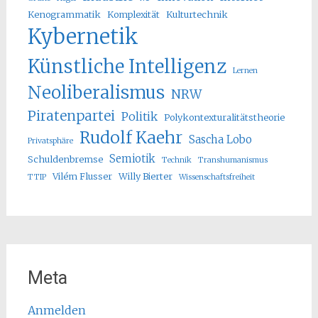
Kenogrammatik
Komplexität
Kulturtechnik
Kybernetik
Künstliche Intelligenz
Lernen
Neoliberalismus
NRW
Piratenpartei
Politik
Polykontexturalitätstheorie
Rudolf Kaehr
Sascha Lobo
Privatsphäre
Semiotik
Schuldenbremse
Technik
Transhumanismus
Vilém Flusser
Willy Bierter
TTIP
Wissenschaftsfreiheit
Meta
Anmelden