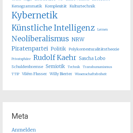
Kenogrammatik
Komplexität
Kulturtechnik
Kybernetik
Künstliche Intelligenz
Lernen
Neoliberalismus
NRW
Piratenpartei
Politik
Polykontexturalitätstheorie
Rudolf Kaehr
Sascha Lobo
Privatsphäre
Semiotik
Schuldenbremse
Technik
Transhumanismus
Vilém Flusser
Willy Bierter
TTIP
Wissenschaftsfreiheit
Meta
Anmelden