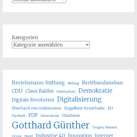
Kategorien
Bertelsmann-Stiftung
Breitbandausbau
Bildung
Demokratie
CDU
Claus Baldus
Datenschutz
Digitalisierung
Digitale Revolution
Eberhard von Goldammer
Engelbert Kronthaler
EU
FDP
Glasfaser
Facebook
Finanzkrise
Gotthard Günther
Gregory Bateson
Industrie 4.0
Innovation
Internet
Grüne
Hegel