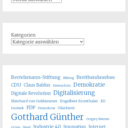
Kategorien
Bertelsmann-Stiftung
Breitbandausbau
Bildung
Demokratie
CDU
Claus Baldus
Datenschutz
Digitalisierung
Digitale Revolution
Eberhard von Goldammer
Engelbert Kronthaler
EU
FDP
Glasfaser
Facebook
Finanzkrise
Gotthard Günther
Gregory Bateson
Industrie 4.0
Innovation
Internet
Grüne
Hegel