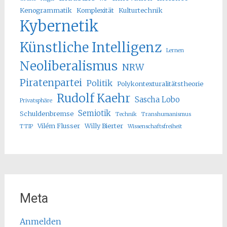
Kenogrammatik
Komplexität
Kulturtechnik
Kybernetik
Künstliche Intelligenz
Lernen
Neoliberalismus
NRW
Piratenpartei
Politik
Polykontexturalitätstheorie
Rudolf Kaehr
Sascha Lobo
Privatsphäre
Semiotik
Schuldenbremse
Technik
Transhumanismus
Vilém Flusser
Willy Bierter
TTIP
Wissenschaftsfreiheit
Meta
Anmelden