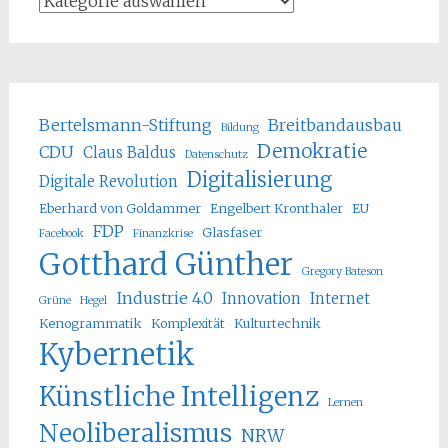
Bertelsmann-Stiftung
Breitbandausbau
Bildung
Demokratie
CDU
Claus Baldus
Datenschutz
Digitalisierung
Digitale Revolution
Eberhard von Goldammer
Engelbert Kronthaler
EU
FDP
Glasfaser
Facebook
Finanzkrise
Gotthard Günther
Gregory Bateson
Industrie 4.0
Innovation
Internet
Grüne
Hegel
Kenogrammatik
Komplexität
Kulturtechnik
Kybernetik
Künstliche Intelligenz
Lernen
Neoliberalismus
NRW