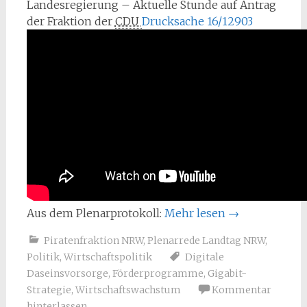
Landesregierung – Aktuelle Stunde auf Antrag
der Fraktion der
CDU 
Drucksache 16/12903
Aus dem Plenarprotokoll:
Mehr lesen
→
Piratenfraktion NRW
,
Plenarrede Landtag NRW
,
Politik
,
Wirtschaftspolitik
Digitale
Daseinsvorsorge
,
Förderprogramme
,
Gigabit-
Strategie
,
Wirtschaftswachstum
Kommentar
hinterlassen