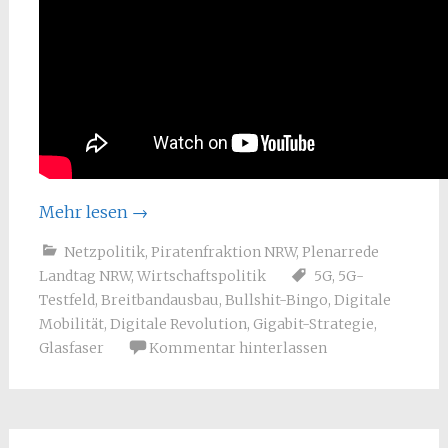
Mehr lesen
→
Netzpolitik
,
Piratenfraktion NRW
,
Plenarrede
Landtag NRW
,
Wirtschaftspolitik
5G
,
5G-
Testfeld
,
Breitbandausbau
,
Bullshit-Bingo
,
Digitale
Mobilität
,
Digitale Revolution
,
Gigabit-Strategie
,
Glasfaser
Kommentar hinterlassen