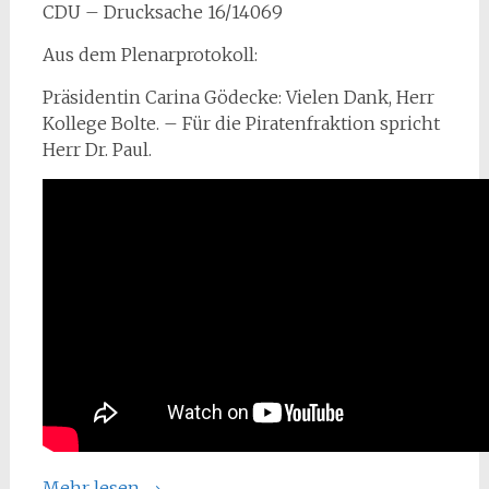
CDU – Drucksache 16/14069
Aus dem Plenarprotokoll:
Präsidentin Carina Gödecke: Vielen Dank, Herr
Kollege Bolte. – Für die Piratenfraktion spricht
Herr Dr. Paul.
Mehr lesen
→