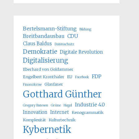
Bertelsmann-Stiftung
Bildung
Breitbandausbau
CDU
Claus Baldus
Datenschutz
Demokratie
Digitale Revolution
Digitalisierung
Eberhard von Goldammer
FDP
Engelbert Kronthaler
EU
Facebook
Glasfaser
Finanzkrise
Gotthard Günther
Industrie 4.0
Gregory Bateson
Grüne
Hegel
Innovation
Internet
Kenogrammatik
Komplexität
Kulturtechnik
Kybernetik