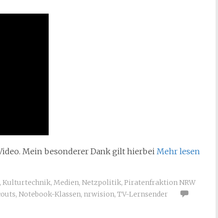
 Video. Mein besonderer Dank gilt hierbei
Mehr lesen
,
Kulturtechnik
,
Medien
,
Netzpolitik
,
Piratenfraktion NRW
outs
,
Notebook-Klassen
,
nrwision
,
TV-Lernsender