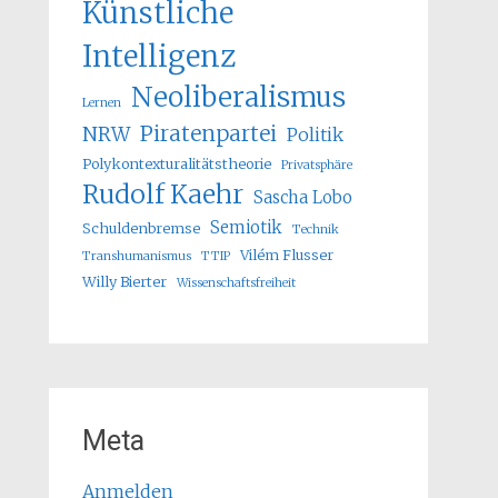
Künstliche
Intelligenz
Neoliberalismus
Lernen
Piratenpartei
NRW
Politik
Polykontexturalitätstheorie
Privatsphäre
Rudolf Kaehr
Sascha Lobo
Semiotik
Schuldenbremse
Technik
Vilém Flusser
Transhumanismus
TTIP
Willy Bierter
Wissenschaftsfreiheit
Meta
Anmelden