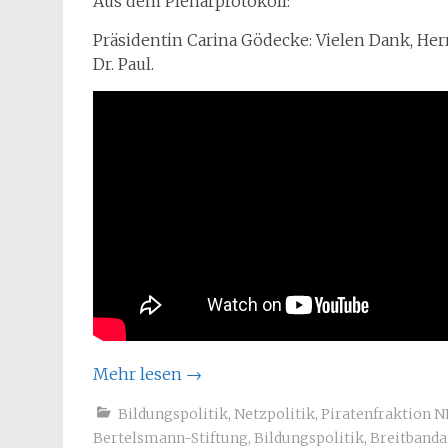
Aus dem Plenarprotokoll:
Präsidentin Carina Gödecke: Vielen Dank, Herr
Dr. Paul.
Mehr lesen
→
Bildungspolitik
,
Netzpolitik
,
Piratenfraktion 
Bertelsmann-Stiftung
,
Bildungspolitik
,
Breitbanda