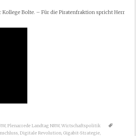
 Kollege Bolte. – Für die Piratenfraktion spricht Herr
NRW
,
Plenarrede Landtag NRW
,
Wirtschaftspolitik
nschluss
,
Digitale Revolution
,
Gigabit-Strategie
,