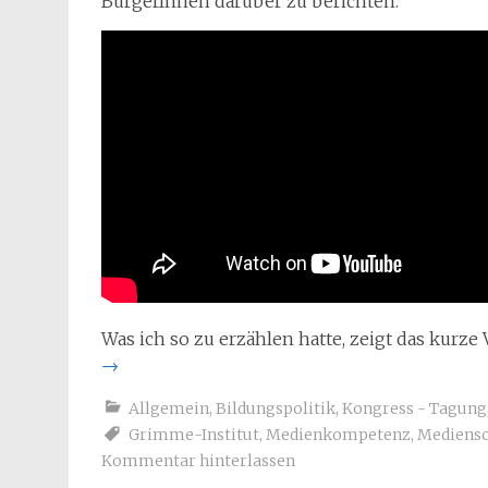
BürgerInnen darüber zu berichten.
Was ich so zu erzählen hatte, zeigt das kurze
→
Allgemein
,
Bildungspolitik
,
Kongress - Tagung
Grimme-Institut
,
Medienkompetenz
,
Mediensc
Kommentar hinterlassen