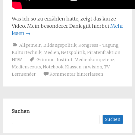
Was ich so zu erzählen hatte, zeigt das kurze
Video. Mein besonderer Dank gilt hierbei
Mehr
lesen
→
Allgemein
,
Bildungspolitik
,
Kongress - Tagung
,
Kulturtechnik
,
Medien
,
Netzpolitik
,
Piratenfraktion
NRW
Grimme-Institut
,
Medienkompetenz
,
Medienscouts
,
Notebook-Klassen
,
nrwision
,
TV-
Lernsender
Kommentar hinterlassen
Suchen
Suchen