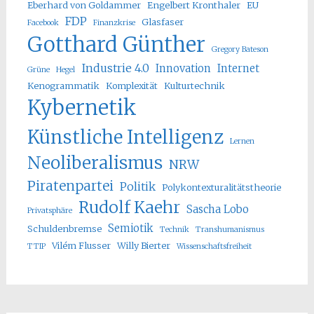
Eberhard von Goldammer
Engelbert Kronthaler
EU
FDP
Glasfaser
Facebook
Finanzkrise
Gotthard Günther
Gregory Bateson
Industrie 4.0
Innovation
Internet
Grüne
Hegel
Kenogrammatik
Komplexität
Kulturtechnik
Kybernetik
Künstliche Intelligenz
Lernen
Neoliberalismus
NRW
Piratenpartei
Politik
Polykontexturalitätstheorie
Rudolf Kaehr
Sascha Lobo
Privatsphäre
Semiotik
Schuldenbremse
Technik
Transhumanismus
Vilém Flusser
Willy Bierter
TTIP
Wissenschaftsfreiheit