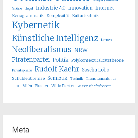
Industrie 4.0
Innovation
Internet
Grüne
Hegel
Kenogrammatik
Komplexität
Kulturtechnik
Kybernetik
Künstliche Intelligenz
Lernen
Neoliberalismus
NRW
Piratenpartei
Politik
Polykontexturalitätstheorie
Rudolf Kaehr
Sascha Lobo
Privatsphäre
Semiotik
Schuldenbremse
Technik
Transhumanismus
Vilém Flusser
Willy Bierter
TTIP
Wissenschaftsfreiheit
Meta