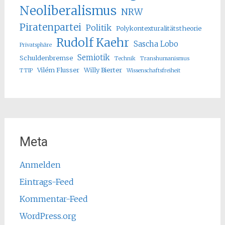
Neoliberalismus
NRW
Piratenpartei
Politik
Polykontexturalitätstheorie
Rudolf Kaehr
Sascha Lobo
Privatsphäre
Semiotik
Schuldenbremse
Technik
Transhumanismus
Vilém Flusser
Willy Bierter
TTIP
Wissenschaftsfreiheit
Meta
Anmelden
Eintrags-Feed
Kommentar-Feed
WordPress.org