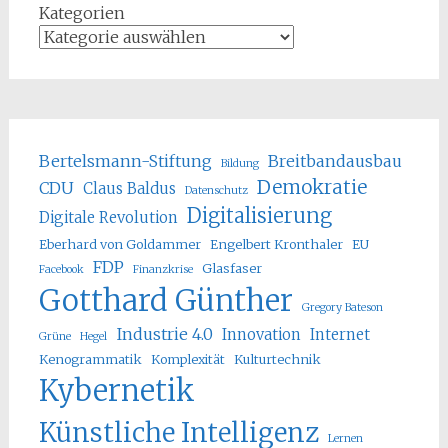
Kategorien
Bertelsmann-Stiftung
Breitbandausbau
Bildung
Demokratie
CDU
Claus Baldus
Datenschutz
Digitalisierung
Digitale Revolution
Eberhard von Goldammer
Engelbert Kronthaler
EU
FDP
Glasfaser
Facebook
Finanzkrise
Gotthard Günther
Gregory Bateson
Industrie 4.0
Innovation
Internet
Grüne
Hegel
Kenogrammatik
Komplexität
Kulturtechnik
Kybernetik
Künstliche Intelligenz
Lernen