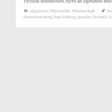
Technik drinstecken, nicht als irgendein abst
Allgemein
,
Philosophie
,
Wissenschaft
Ho
Menschwerdung
,
Paul Alsberg
,
Sprache
,
Technik
,
Vi