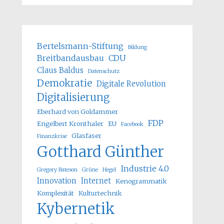
Bertelsmann-Stiftung
Bildung
Breitbandausbau
CDU
Claus Baldus
Datenschutz
Demokratie
Digitale Revolution
Digitalisierung
Eberhard von Goldammer
FDP
Engelbert Kronthaler
EU
Facebook
Glasfaser
Finanzkrise
Gotthard Günther
Industrie 4.0
Gregory Bateson
Grüne
Hegel
Innovation
Internet
Kenogrammatik
Komplexität
Kulturtechnik
Kybernetik