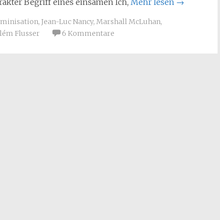
rakter Begriff eines einsamen Ich,
Mehr lesen
→
minisation
,
Jean-Luc Nancy
,
Marshall McLuhan
,
lém Flusser
6 Kommentare