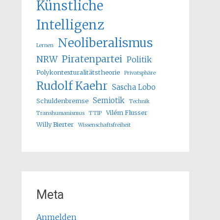
Künstliche
Intelligenz
Neoliberalismus
Lernen
Piratenpartei
NRW
Politik
Polykontexturalitätstheorie
Privatsphäre
Rudolf Kaehr
Sascha Lobo
Semiotik
Schuldenbremse
Technik
Vilém Flusser
Transhumanismus
TTIP
Willy Bierter
Wissenschaftsfreiheit
Meta
Anmelden