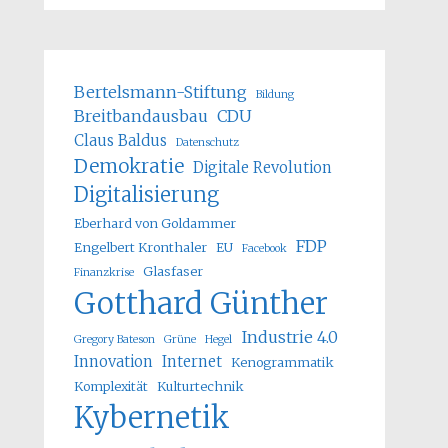
Bertelsmann-Stiftung
Bildung
Breitbandausbau
CDU
Claus Baldus
Datenschutz
Demokratie
Digitale Revolution
Digitalisierung
Eberhard von Goldammer
FDP
Engelbert Kronthaler
EU
Facebook
Glasfaser
Finanzkrise
Gotthard Günther
Industrie 4.0
Gregory Bateson
Grüne
Hegel
Innovation
Internet
Kenogrammatik
Komplexität
Kulturtechnik
Kybernetik