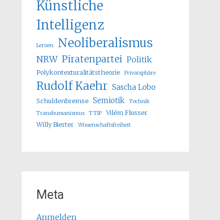
Künstliche
Intelligenz
Neoliberalismus
Lernen
Piratenpartei
NRW
Politik
Polykontexturalitätstheorie
Privatsphäre
Rudolf Kaehr
Sascha Lobo
Semiotik
Schuldenbremse
Technik
Vilém Flusser
Transhumanismus
TTIP
Willy Bierter
Wissenschaftsfreiheit
Meta
Anmelden