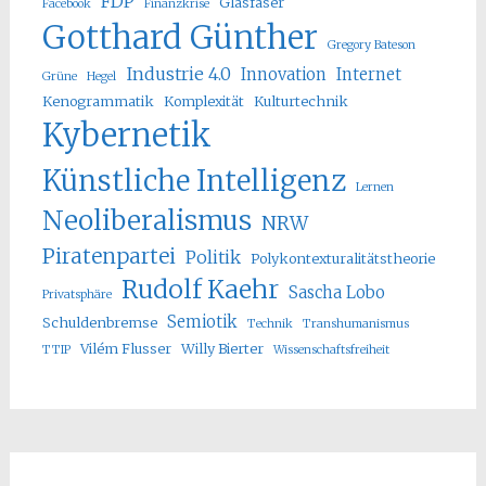
FDP
Glasfaser
Facebook
Finanzkrise
Gotthard Günther
Gregory Bateson
Industrie 4.0
Innovation
Internet
Grüne
Hegel
Kenogrammatik
Komplexität
Kulturtechnik
Kybernetik
Künstliche Intelligenz
Lernen
Neoliberalismus
NRW
Piratenpartei
Politik
Polykontexturalitätstheorie
Rudolf Kaehr
Sascha Lobo
Privatsphäre
Semiotik
Schuldenbremse
Technik
Transhumanismus
Vilém Flusser
Willy Bierter
TTIP
Wissenschaftsfreiheit