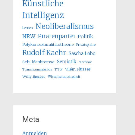
Künstliche
Intelligenz
Neoliberalismus
Lernen
Piratenpartei
NRW
Politik
Polykontexturalitätstheorie
Privatsphäre
Rudolf Kaehr
Sascha Lobo
Semiotik
Schuldenbremse
Technik
Vilém Flusser
Transhumanismus
TTIP
Willy Bierter
Wissenschaftsfreiheit
Meta
Anmelden