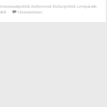
Kommunalpolitik
,
Kulturevent
,
Kulturpolitik
,
Loveparade
,
dell
3 Kommentare