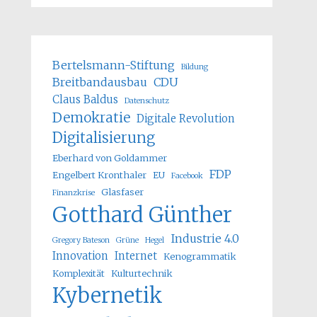
Bertelsmann-Stiftung
Bildung
Breitbandausbau
CDU
Claus Baldus
Datenschutz
Demokratie
Digitale Revolution
Digitalisierung
Eberhard von Goldammer
FDP
Engelbert Kronthaler
EU
Facebook
Glasfaser
Finanzkrise
Gotthard Günther
Industrie 4.0
Gregory Bateson
Grüne
Hegel
Innovation
Internet
Kenogrammatik
Komplexität
Kulturtechnik
Kybernetik