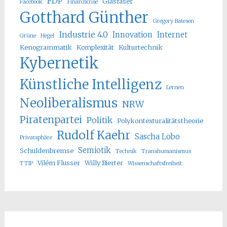
FDP
Glasfaser
Facebook
Finanzkrise
Gotthard Günther
Gregory Bateson
Industrie 4.0
Innovation
Internet
Grüne
Hegel
Kenogrammatik
Komplexität
Kulturtechnik
Kybernetik
Künstliche Intelligenz
Lernen
Neoliberalismus
NRW
Piratenpartei
Politik
Polykontexturalitätstheorie
Rudolf Kaehr
Sascha Lobo
Privatsphäre
Semiotik
Schuldenbremse
Technik
Transhumanismus
Vilém Flusser
Willy Bierter
TTIP
Wissenschaftsfreiheit