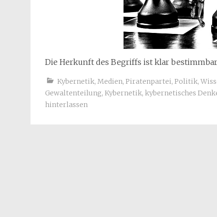
Die Herkunft des Begriffs ist klar bestimmbar
Kybernetik
,
Medien
,
Piratenpartei
,
Politik
,
Wiss
Gewaltenteilung
,
Kybernetik
,
kybernetisches Denk
hinterlassen