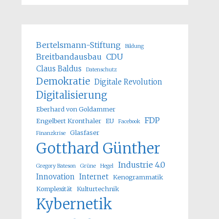
Bertelsmann-Stiftung
Bildung
Breitbandausbau
CDU
Claus Baldus
Datenschutz
Demokratie
Digitale Revolution
Digitalisierung
Eberhard von Goldammer
FDP
Engelbert Kronthaler
EU
Facebook
Glasfaser
Finanzkrise
Gotthard Günther
Industrie 4.0
Gregory Bateson
Grüne
Hegel
Innovation
Internet
Kenogrammatik
Komplexität
Kulturtechnik
Kybernetik