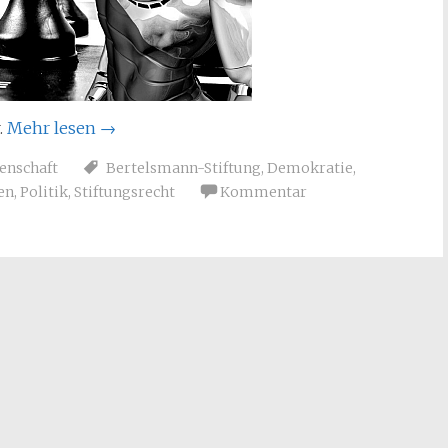
.
Mehr lesen
→
enschaft
Bertelsmann-Stiftung
,
Demokratie
,
en
,
Politik
,
Stiftungsrecht
Kommentar