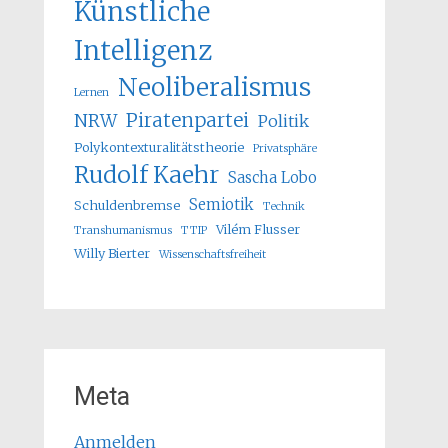
Künstliche
Intelligenz
Neoliberalismus
Lernen
Piratenpartei
NRW
Politik
Polykontexturalitätstheorie
Privatsphäre
Rudolf Kaehr
Sascha Lobo
Semiotik
Schuldenbremse
Technik
Vilém Flusser
Transhumanismus
TTIP
Willy Bierter
Wissenschaftsfreiheit
Meta
Anmelden