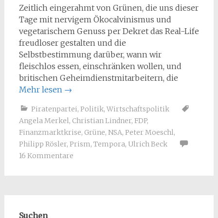
Zeitlich eingerahmt von Grünen, die uns dieser
Tage mit nervigem Ökocalvinismus und
vegetarischem Genuss per Dekret das Real-Life
freudloser gestalten und die
Selbstbestimmung darüber, wann wir
fleischlos essen, einschränken wollen, und
britischen Geheimdienstmitarbeitern, die
Mehr lesen
→
Piratenpartei
,
Politik
,
Wirtschaftspolitik
Angela Merkel
,
Christian Lindner
,
FDP
,
Finanzmarktkrise
,
Grüne
,
NSA
,
Peter Moeschl
,
Philipp Rösler
,
Prism
,
Tempora
,
Ulrich Beck
16 Kommentare
Suchen