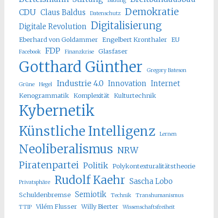
Bildung
Demokratie
CDU
Claus Baldus
Datenschutz
Digitalisierung
Digitale Revolution
Eberhard von Goldammer
Engelbert Kronthaler
EU
FDP
Glasfaser
Facebook
Finanzkrise
Gotthard Günther
Gregory Bateson
Industrie 4.0
Innovation
Internet
Grüne
Hegel
Kenogrammatik
Komplexität
Kulturtechnik
Kybernetik
Künstliche Intelligenz
Lernen
Neoliberalismus
NRW
Piratenpartei
Politik
Polykontexturalitätstheorie
Rudolf Kaehr
Sascha Lobo
Privatsphäre
Semiotik
Schuldenbremse
Technik
Transhumanismus
Vilém Flusser
Willy Bierter
TTIP
Wissenschaftsfreiheit