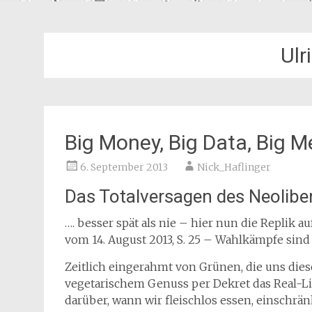
Ulr
Big Money, Big Data, Big M
6. September 2013
Nick_Haflinger
Das Totalversagen des Neolibe
…. besser spät als nie – hier nun die Replik a
vom 14. August 2013, S. 25 – Wahlkämpfe sind
Zeitlich eingerahmt von Grünen, die uns di
vegetarischem Genuss per Dekret das Real-Li
darüber, wann wir fleischlos essen, einschrä