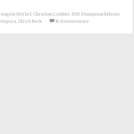
→
Angela Merkel
,
Christian Lindner
,
FDP
,
Finanzmarktkrise
,
empora
,
Ulrich Beck
16 Kommentare