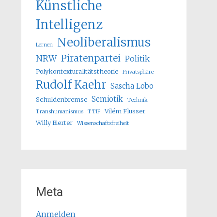
Künstliche
Intelligenz
Neoliberalismus
Lernen
Piratenpartei
NRW
Politik
Polykontexturalitätstheorie
Privatsphäre
Rudolf Kaehr
Sascha Lobo
Semiotik
Schuldenbremse
Technik
Vilém Flusser
Transhumanismus
TTIP
Willy Bierter
Wissenschaftsfreiheit
Meta
Anmelden