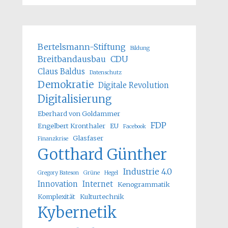
Bertelsmann-Stiftung
Bildung
Breitbandausbau
CDU
Claus Baldus
Datenschutz
Demokratie
Digitale Revolution
Digitalisierung
Eberhard von Goldammer
FDP
Engelbert Kronthaler
EU
Facebook
Glasfaser
Finanzkrise
Gotthard Günther
Industrie 4.0
Gregory Bateson
Grüne
Hegel
Innovation
Internet
Kenogrammatik
Komplexität
Kulturtechnik
Kybernetik