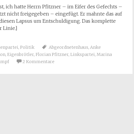
t, ich hatte Herrn Pfitzner – im Eifer des Gefechts –
etzt nicht freigegeben – eingefügt. Er mahnte das auf
für diesen Lapsus um Entschuldigung. Das komplette
 Linie.]
tenpartei
,
Politik
Abgeordnetenhaus
,
Anke
ion
,
Eigenbrötler
,
Florian Pfitzner
,
Linkspartei
,
Marina
ampf
2 Kommentare