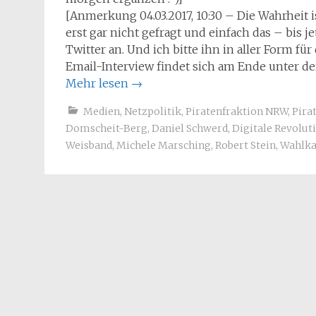
[Anmerkung 04.03.2017, 10:30 – Die Wahrheit is
erst gar nicht gefragt und einfach das – bis j
Twitter an. Und ich bitte ihn in aller Form 
Email-Interview findet sich am Ende unter der
Mehr lesen
→
Medien
,
Netzpolitik
,
Piratenfraktion NRW
,
Pira
Domscheit-Berg
,
Daniel Schwerd
,
Digitale Revolut
Weisband
,
Michele Marsching
,
Robert Stein
,
Wahlk