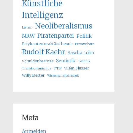
Künstliche
Intelligenz
Neoliberalismus
Lernen
Piratenpartei
NRW
Politik
Polykontexturalitätstheorie
Privatsphäre
Rudolf Kaehr
Sascha Lobo
Semiotik
Schuldenbremse
Technik
Vilém Flusser
Transhumanismus
TTIP
Willy Bierter
Wissenschaftsfreiheit
Meta
Anmelden