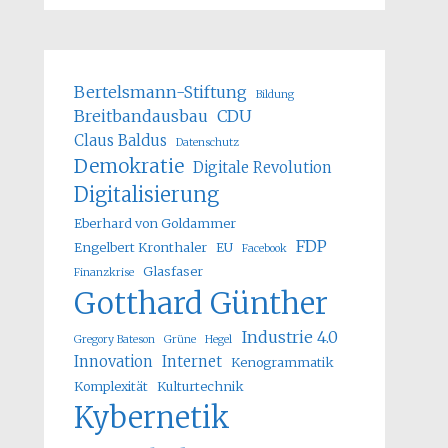
Bertelsmann-Stiftung
Bildung
Breitbandausbau
CDU
Claus Baldus
Datenschutz
Demokratie
Digitale Revolution
Digitalisierung
Eberhard von Goldammer
FDP
Engelbert Kronthaler
EU
Facebook
Glasfaser
Finanzkrise
Gotthard Günther
Industrie 4.0
Gregory Bateson
Grüne
Hegel
Innovation
Internet
Kenogrammatik
Komplexität
Kulturtechnik
Kybernetik