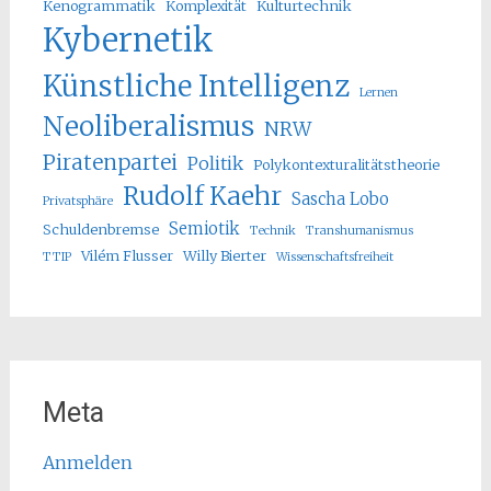
Kenogrammatik
Komplexität
Kulturtechnik
Kybernetik
Künstliche Intelligenz
Lernen
Neoliberalismus
NRW
Piratenpartei
Politik
Polykontexturalitätstheorie
Rudolf Kaehr
Sascha Lobo
Privatsphäre
Semiotik
Schuldenbremse
Technik
Transhumanismus
Vilém Flusser
Willy Bierter
TTIP
Wissenschaftsfreiheit
Meta
Anmelden