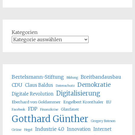
Kategorien
Bertelsmann-Stiftung
Breitbandausbau
Bildung
Demokratie
CDU
Claus Baldus
Datenschutz
Digitalisierung
Digitale Revolution
Eberhard von Goldammer
Engelbert Kronthaler
EU
FDP
Glasfaser
Facebook
Finanzkrise
Gotthard Günther
Gregory Bateson
Industrie 4.0
Innovation
Internet
Grüne
Hegel