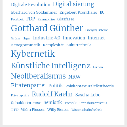
Digitalisierung
Digitale Revolution
Eberhard von Goldammer
Engelbert Kronthaler
EU
FDP
Glasfaser
Facebook
Finanzkrise
Gotthard Günther
Gregory Bateson
Industrie 4.0
Innovation
Internet
Grüne
Hegel
Kenogrammatik
Komplexität
Kulturtechnik
Kybernetik
Künstliche Intelligenz
Lernen
Neoliberalismus
NRW
Piratenpartei
Politik
Polykontexturalitätstheorie
Rudolf Kaehr
Sascha Lobo
Privatsphäre
Semiotik
Schuldenbremse
Technik
Transhumanismus
Vilém Flusser
Willy Bierter
TTIP
Wissenschaftsfreiheit