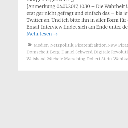
[Anmerkung 04.03.2017, 10:30 – Die Wahrheit is
erst gar nicht gefragt und einfach das – bis j
Twitter an. Und ich bitte ihn in aller Form 
Email-Interview findet sich am Ende unter der
Mehr lesen
→
Medien
,
Netzpolitik
,
Piratenfraktion NRW
,
Pira
Domscheit-Berg
,
Daniel Schwerd
,
Digitale Revolut
Weisband
,
Michele Marsching
,
Robert Stein
,
Wahlk