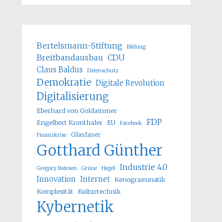
Bertelsmann-Stiftung
Bildung
Breitbandausbau
CDU
Claus Baldus
Datenschutz
Demokratie
Digitale Revolution
Digitalisierung
Eberhard von Goldammer
FDP
Engelbert Kronthaler
EU
Facebook
Glasfaser
Finanzkrise
Gotthard Günther
Industrie 4.0
Gregory Bateson
Grüne
Hegel
Innovation
Internet
Kenogrammatik
Komplexität
Kulturtechnik
Kybernetik