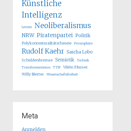
Künstliche
Intelligenz
Neoliberalismus
Lernen
Piratenpartei
NRW
Politik
Polykontexturalitätstheorie
Privatsphäre
Rudolf Kaehr
Sascha Lobo
Semiotik
Schuldenbremse
Technik
Vilém Flusser
Transhumanismus
TTIP
Willy Bierter
Wissenschaftsfreiheit
Meta
Anmelden