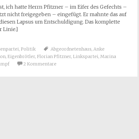
t, ich hatte Herrn Pfitzner – im Eifer des Gefechts –
etzt nicht freigegeben – eingefügt. Er mahnte das auf
für diesen Lapsus um Entschuldigung. Das komplette
 Linie.]
tenpartei
,
Politik
Abgeordnetenhaus
,
Anke
ion
,
Eigenbrötler
,
Florian Pfitzner
,
Linkspartei
,
Marina
ampf
2 Kommentare