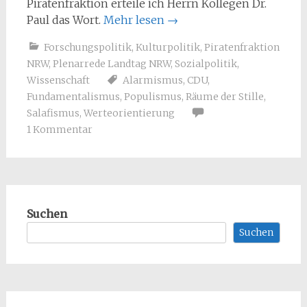
Piratenfraktion erteile ich Herrn Kollegen Dr.
Paul das Wort.
Mehr lesen
→
Forschungspolitik
,
Kulturpolitik
,
Piratenfraktion
NRW
,
Plenarrede Landtag NRW
,
Sozialpolitik
,
Wissenschaft
Alarmismus
,
CDU
,
Fundamentalismus
,
Populismus
,
Räume der Stille
,
Salafismus
,
Werteorientierung
1 Kommentar
Suchen
Suchen