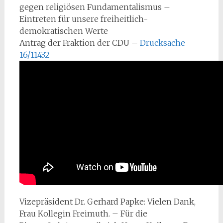
gegen religiösen Fundamentalismus –
Eintreten für unsere freiheitlich-
demokratischen Werte
Antrag der Fraktion der CDU –
Drucksache
16/11432
Vizepräsident Dr. Gerhard Papke: Vielen Dank,
Frau Kollegin Freimuth. – Für die