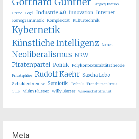
Gotthard Günther
Gregory Bateson
Industrie 4.0
Innovation
Internet
Grüne
Hegel
Kenogrammatik
Komplexität
Kulturtechnik
Kybernetik
Künstliche Intelligenz
Lernen
Neoliberalismus
NRW
Piratenpartei
Politik
Polykontexturalitätstheorie
Rudolf Kaehr
Sascha Lobo
Privatsphäre
Semiotik
Schuldenbremse
Technik
Transhumanismus
Vilém Flusser
Willy Bierter
TTIP
Wissenschaftsfreiheit
Meta