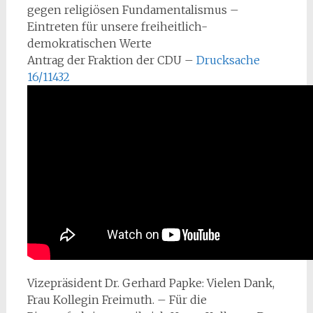
gegen religiösen Fundamentalismus –
Eintreten für unsere freiheitlich-
demokratischen Werte
Antrag der Fraktion der CDU –
Drucksache
16/11432
Vizepräsident Dr. Gerhard Papke: Vielen Dank,
Frau Kollegin Freimuth. – Für die