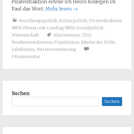
Piratenfraktion erteile ich Herrn Kollegen Dr.
Paul das Wort.
Mehr lesen
→
Forschungspolitik
,
Kulturpolitik
,
Piratenfraktion
NRW
,
Plenarrede Landtag NRW
,
Sozialpolitik
,
Wissenschaft
Alarmismus
,
CDU
,
Fundamentalismus
,
Populismus
,
Räume der Stille
,
Salafismus
,
Werteorientierung
1 Kommentar
Suchen
Suchen