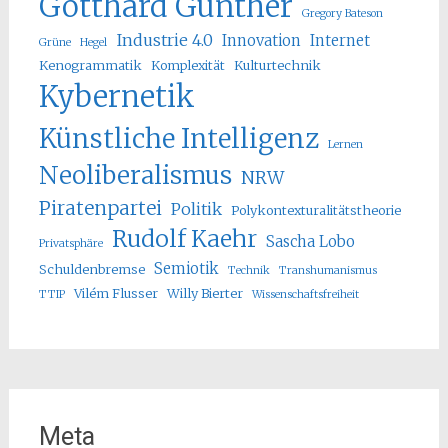
Gotthard Günther
Gregory Bateson
Industrie 4.0
Innovation
Internet
Grüne
Hegel
Kenogrammatik
Komplexität
Kulturtechnik
Kybernetik
Künstliche Intelligenz
Lernen
Neoliberalismus
NRW
Piratenpartei
Politik
Polykontexturalitätstheorie
Rudolf Kaehr
Sascha Lobo
Privatsphäre
Semiotik
Schuldenbremse
Technik
Transhumanismus
Vilém Flusser
Willy Bierter
TTIP
Wissenschaftsfreiheit
Meta