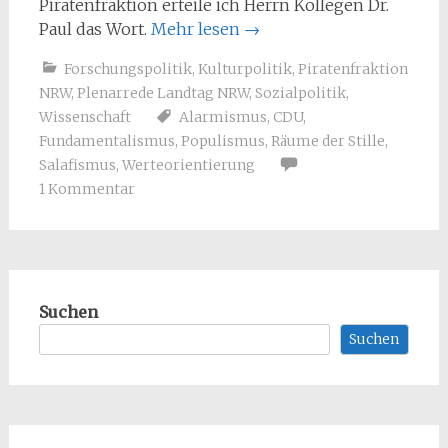
Piratenfraktion erteile ich Herrn Kollegen Dr.
Paul das Wort.
Mehr lesen
→
Forschungspolitik
,
Kulturpolitik
,
Piratenfraktion
NRW
,
Plenarrede Landtag NRW
,
Sozialpolitik
,
Wissenschaft
Alarmismus
,
CDU
,
Fundamentalismus
,
Populismus
,
Räume der Stille
,
Salafismus
,
Werteorientierung
1 Kommentar
Suchen
Suchen