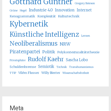
Gotthard Günther
Gregory Bateson
Industrie 4.0
Innovation
Internet
Grüne
Hegel
Kenogrammatik
Komplexität
Kulturtechnik
Kybernetik
Künstliche Intelligenz
Lernen
Neoliberalismus
NRW
Piratenpartei
Politik
Polykontexturalitätstheorie
Rudolf Kaehr
Sascha Lobo
Privatsphäre
Semiotik
Schuldenbremse
Technik
Transhumanismus
Vilém Flusser
Willy Bierter
TTIP
Wissenschaftsfreiheit
Meta