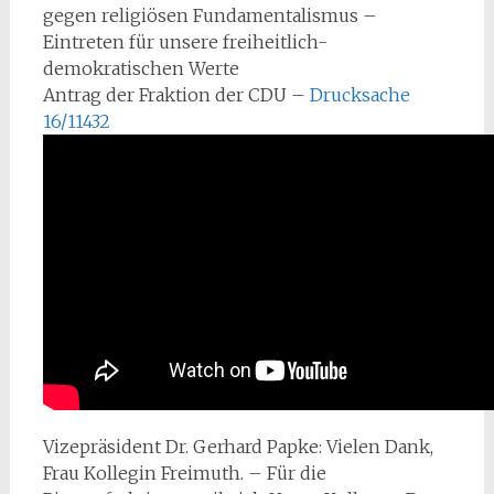
gegen religiösen Fundamentalismus –
Eintreten für unsere freiheitlich-
demokratischen Werte
Antrag der Fraktion der CDU –
Drucksache
16/11432
Vizepräsident Dr. Gerhard Papke: Vielen Dank,
Frau Kollegin Freimuth. – Für die